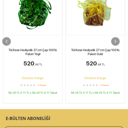
Tül Kese Hediyelik 27 cm Çap 100'lü
Tül Kese Hediyelik 27 cm Çap 100'lü
Paket Yeşil
Paket Gold
520
520
,44
TL
,44
TL
Ücretsiz Kargo
Ücretsiz Kargo
0
Yorum
0
Yorum
56.25 TL X 11
TL x
56.25 TL X 11
Taksit
56.25 TL X 11
TL x
56.25 TL X 11
Taksit
E-BÜLTEN ABONELİĞİ