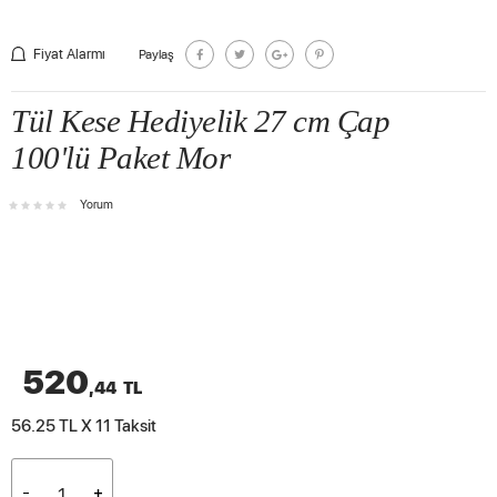
Fiyat Alarmı
Paylaş
Tül Kese Hediyelik 27 cm Çap
100'lü Paket Mor
Yorum
520
,44
TL
56.25 TL X 11
Taksit