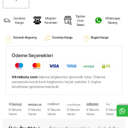
Toptan
Ücretsiz
Müşteri
Whatsapp
Ürün
Kargo
Yorumları
Sipariş
Talebi
Güvenli Alışveriş
Ücretsiz Kargo
Bugün Kargo
Ödeme Seçenekleri
Vitrinkutu.com
ödeme bilgilerinizi güvende tutar. Ödeme
esnasında kredi kartı bilgileriniz hiçbir şekilde 3. kişiler
W
h
t
s
a
p
p
D
e
s
e
H
a
t
t
tarafından görünmemektedir.
9 Taksite
9 Taksite
9 Taksite
9 Taksite
9 Taksite
9 Taksite
Varan
Varan
Varan
Varan
Varan
Varan