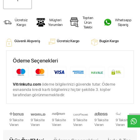
Toptan
Ücretsiz
Müşteri
Whatsapp
Ürün
Kargo
Yorumları
Sipariş
Talebi
Güvenli Alışveriş
Ücretsiz Kargo
Bugün Kargo
Ödeme Seçenekleri
Vitrinkutu.com
ödeme bilgilerinizi güvende tutar. Ödeme
esnasında kredi kartı bilgileriniz hiçbir şekilde 3. kişiler
W
h
t
s
a
p
p
D
e
s
e
H
a
t
t
tarafından görünmemektedir.
9 Taksite
9 Taksite
9 Taksite
9 Taksite
9 Taksite
9 Taksite
Varan
Varan
Varan
Varan
Varan
Varan