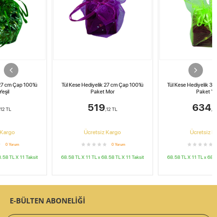
Tül Kese Hediyelik 27 cm Çap 100'lü
Tül Kese Hediyelik 33 cm Çap 100'lü
Paket Mor
Paket Yeşil
519
634
,12
TL
,48
TL
Ücretsiz Kargo
Ücretsiz Kargo
0
Yorum
0
Yorum
68.58 TL X 11
TL x
68.58 TL X 11
Taksit
68.58 TL X 11
TL x
68.58 TL X 11
Taksit
E-BÜLTEN ABONELİĞİ