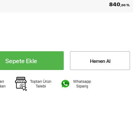
840
,00 TL
Sepete Ekle
Hemen Al
eri
Toptan Ürün
Whatsapp
ları
Talebi
Sipariş