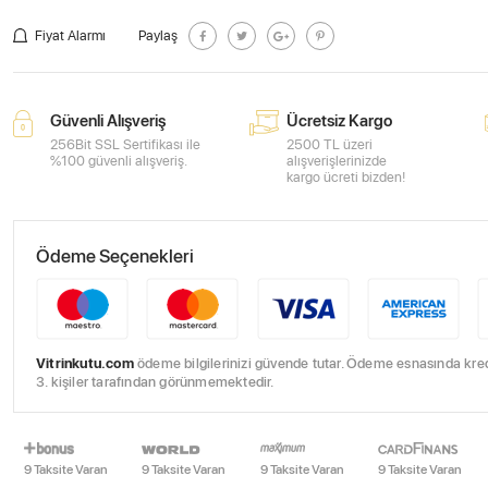
Fiyat Alarmı
Paylaş
Güvenli Alışveriş
Ücretsiz Kargo
256Bit SSL Sertifikası ile
2500 TL üzeri
%100 güvenli alışveriş.
alışverişlerinizde
kargo ücreti bizden!
Ödeme Seçenekleri
Vitrinkutu.com
ödeme bilgilerinizi güvende tutar. Ödeme esnasında kredi 
3. kişiler tarafından görünmemektedir.
9 Taksite Varan
9 Taksite Varan
9 Taksite Varan
9 Taksite Varan