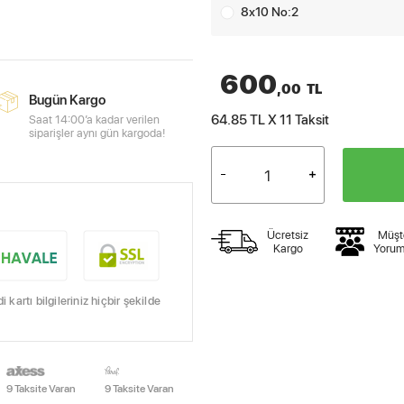
8x10 No:2
600
,00
TL
Bugün Kargo
64.85 TL X 11
Taksit
Saat 14:00’a kadar verilen
siparişler aynı gün kargoda!
Ücretsiz
Müşt
Kargo
Yorum
kartı bilgileriniz hiçbir şekilde
9 Taksite Varan
9 Taksite Varan