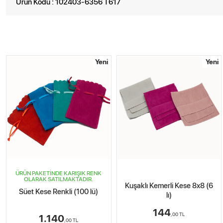
Ürün Kodu : 102403-6356 T617
Yeni
Yeni
ÜRÜN PAKETİNDE KARIŞIK RENK
OLARAK SATILMAKTADIR.
Kuşaklı Kemerli Kese 8x8 (6
Süet Kese Renkli (100 lü)
lı)
144
,00
TL
1.140
,00
TL