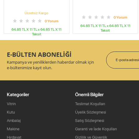
Ücretsiz Kargo
0
Yorum
0
Yorum
64.85 TL X 11
TL x
64.85 TL X 11
64.85 TL X 11
TL x
64.85 TL X 11
Taksit
Taksit
E-BÜLTEN ABONELİĞİ
Kampanya ve yeniliklerden haberdar olmak için
e-bültenimize kayıt olun.
Kategoriler
Önemli Bilgiler
Vitrin
Teslimat Koşulları
Kutu
Üyelik Sözleşmesi
Ambalaj
Satış Sözleşmesi
Makine
Garanti ve İade Koşulları
Hırdavat
Gizlilik ve Güvenlik