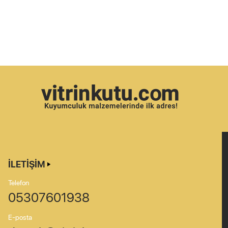
İLETIŞIM
Telefon
05307601938
E-posta