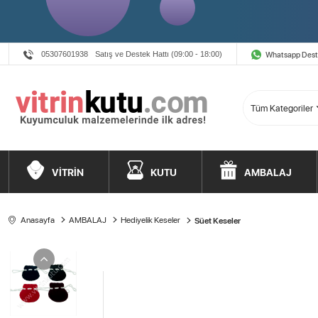
Whatsapp Des
05307601938
Satış ve Destek Hattı (09:00 - 18:00)
VİTRİN
KUTU
AMBALAJ
Anasayfa
AMBALAJ
Hediyelik Keseler
Süet Keseler