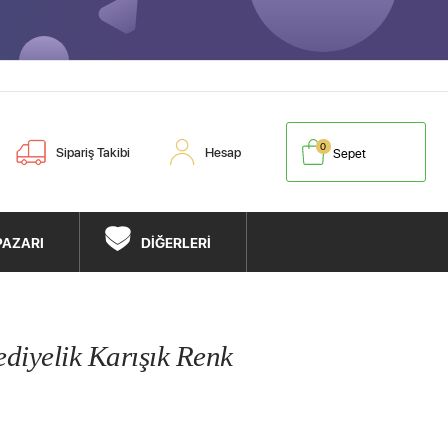
0
Sipariş Takibi
Hesap
Sepet
PAZARI
DİĞERLERİ
ediyelik Karışık Renk