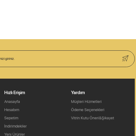
Hızlı Erişim
Yardım
Anasayfa
Müşteri Hizmetleri
Hesabım
Ödeme Seçenekleri
Sepetim
Vitrin Kutu Öneri&Şikayet
İndirimdekiler
Yeni Ürünler