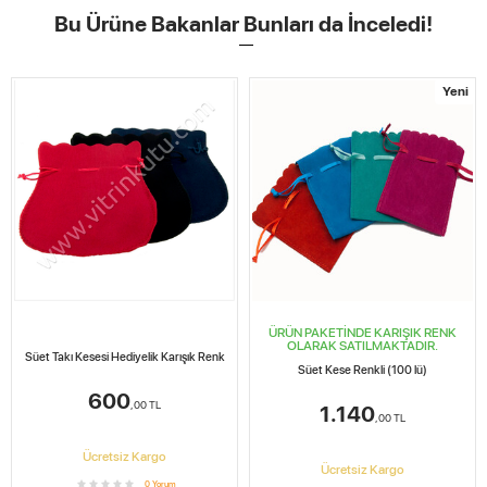
Bu Ürüne Bakanlar Bunları da İnceledi!
Yeni
ÜRÜN PAKETİNDE KARIŞIK RENK
OLARAK SATILMAKTADIR.
Süet Takı Kesesi Hediyelik Karışık Renk
Süet Kese Renkli (100 lü)
600
,00
TL
1.140
,00
TL
Ücretsiz Kargo
Ücretsiz Kargo
0
Yorum