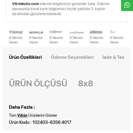
Vitrinkutu.com
ödeme bilgilerinizi güvende tutar. Ödeme
esnasında kredi kartı bilgileriniz hiçbir şekilde 3. kişiler
tarafından görünmemektedir.
9 Taksite
9 Taksite
9 Taksite
9 Taksite
9 Taksite
9 Taksite
Varan
Varan
Varan
Varan
Varan
Varan
Ürün Özellikleri
Ödeme Seçenekleri
İade & Teslim
ÜRÜN ÖLÇÜSÜ 8x8
Daha Fazla :
Tüm
Vitrin
Ürünlerini Göster
Ürün Kodu : 102403-6356 4017