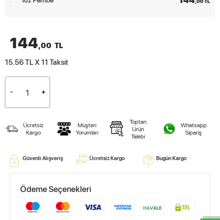
,00 TL
144
,00
TL
15.56 TL X 11
Taksit
Toptan
Ücretsiz
Müşteri
Whatsapp
Ürün
Kargo
Yorumları
Sipariş
Talebi
Güvenli Alışveriş
Ücretsiz Kargo
Bugün Kargo
W
h
t
s
a
p
p
D
e
s
e
H
a
t
t
Ödeme Seçenekleri