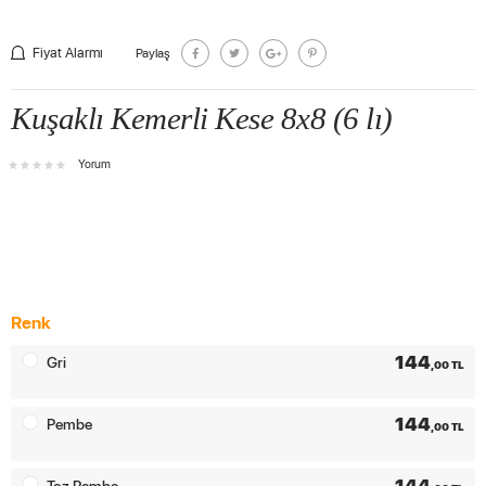
Fiyat Alarmı
Paylaş
Kuşaklı Kemerli Kese 8x8 (6 lı)
Yorum
Renk
144
Gri
,00 TL
144
Pembe
,00 TL
144
Toz Pembe