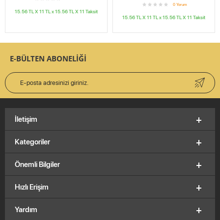
0
Yorum
15.56 TL X 11
TL x
15.56 TL X 11
Taksit
15.56 TL X 11
TL x
15.56 TL X 11
Taksit
E-BÜLTEN ABONELİĞİ
İletişim
Kategoriler
Önemli Bilgiler
Hızlı Erişim
Yardım