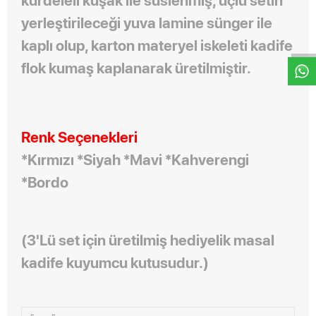
W
h
t
s
a
p
p
D
e
s
e
H
a
t
t
yerleştirileceği yuva lamine sünger ile
kaplı olup, karton materyel iskeleti kadife
flok kumaş kaplanarak üretilmiştir.
Renk Seçenekleri
*Kırmızı *Siyah *Mavi *Kahverengi
*Bordo
(3'Lü set için üretilmiş hediyelik masal
kadife kuyumcu kutusudur.)