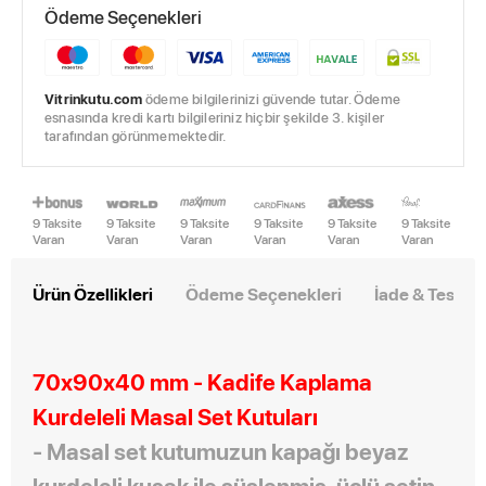
Ödeme Seçenekleri
Vitrinkutu.com
ödeme bilgilerinizi güvende tutar. Ödeme
esnasında kredi kartı bilgileriniz hiçbir şekilde 3. kişiler
tarafından görünmemektedir.
9 Taksite
9 Taksite
9 Taksite
9 Taksite
9 Taksite
9 Taksite
Varan
Varan
Varan
Varan
Varan
Varan
Ürün Özellikleri
Ödeme Seçenekleri
İade & Teslim
70x90x40 mm - Kadife Kaplama
Kurdeleli Masal Set Kutuları
-
Masal set kutumuzun kapağı beyaz
kurdeleli kuşak ile süslenmiş, üçlü setin