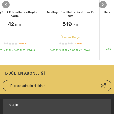
Mini Kolye Rozet Kutusu Kadife Flok 10
Kadife Kolye Kutusu Kurdelalı Kırmızı
adet
72
519
,00
TL
,31
TL
Ücretsiz Kargo
0
Yorum
0
Yorum
3.63 TL X 11
TL x
3.63 TL X 11
Taksit
3.63 TL X 11
TL x
3.63 TL X 11
Taksit
E-BÜLTEN ABONELİĞİ
İletişim