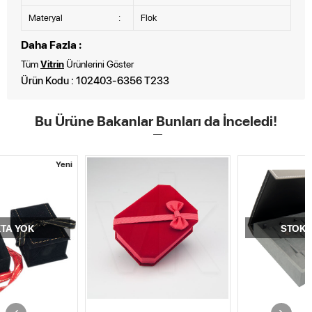
Materyal
:
Flok
Daha Fazla :
Tüm
Vitrin
Ürünlerini Göster
Ürün Kodu : 102403-6356 T233
Bu Ürüne Bakanlar Bunları da İnceledi!
i
Yeni
STOKTA YOK