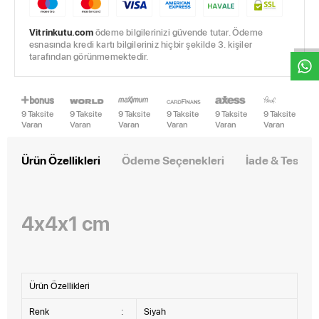
W
h
t
s
a
p
p
D
e
s
e
H
a
t
t
Vitrinkutu.com
ödeme bilgilerinizi güvende tutar. Ödeme
esnasında kredi kartı bilgileriniz hiçbir şekilde 3. kişiler
tarafından görünmemektedir.
9 Taksite
9 Taksite
9 Taksite
9 Taksite
9 Taksite
9 Taksite
Varan
Varan
Varan
Varan
Varan
Varan
Ürün Özellikleri
Ödeme Seçenekleri
İade & Teslim
4x4x1 cm
Ürün Özellikleri
Renk
:
Siyah