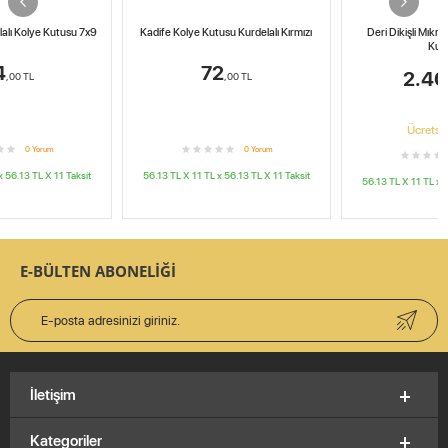
Kadife Kolye Kutusu Kurdelalı Kırmızı
Deri Dikişli Mıknatıs Kapaklı Kolye
Kutusu
72
2.400
,00
TL
,00
TL
Ücretsiz Kargo
0
Yorum
0
Yorum
56.13 TL X 11
TL x
56.13 TL X 11
Taksit
56.13 TL X 11
TL x
56.13 TL X 11
Taksit
E-BÜLTEN ABONELİĞİ
İletişim
Kategoriler