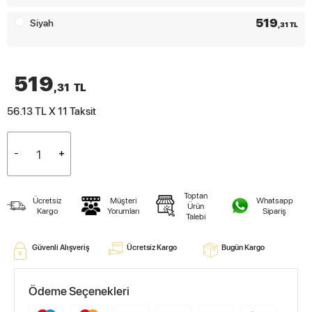
519
Siyah
,31 TL
519
,31
TL
56.13 TL X 11
Taksit
Toptan
Ücretsiz
Müşteri
Whatsapp
Ürün
Kargo
Yorumları
Sipariş
Talebi
Güvenli Alışveriş
Ücretsiz Kargo
Bugün Kargo
Ödeme Seçenekleri