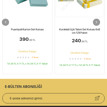
Puantiyeli Karton Set Kutusu
Kurdelalı Üçlü Takım Set Kutusu 6x8
cm 12'li Paket
390
240
,00
TL
,00
TL
Ücretsiz Kargo
Ücretsiz Kargo
0
Yorum
0
Yorum
14.34 TL X 11
TL x
14.34 TL X 11
Taksit
14.34 TL X 11
TL x
14.34 TL X 11
Taksit
E-BÜLTEN ABONELİĞİ