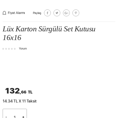
Fiyat Alarmı
Paylaş
Lüx Karton Sürgülü Set Kutusu
16x16
Yorum
132
,66
TL
14.34 TL X 11
Taksit