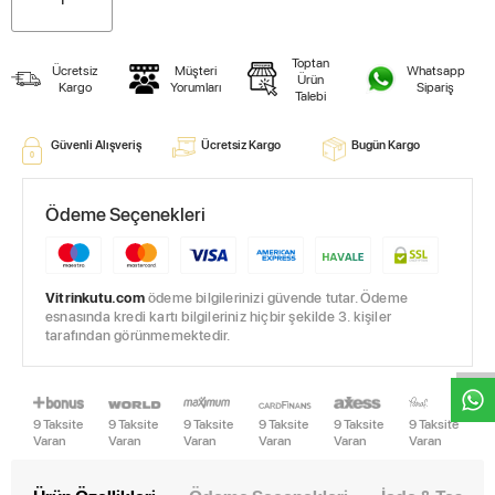
Toptan
Ücretsiz
Müşteri
Whatsapp
Ürün
Kargo
Yorumları
Sipariş
Talebi
Güvenli Alışveriş
Ücretsiz Kargo
Bugün Kargo
Ödeme Seçenekleri
Vitrinkutu.com
ödeme bilgilerinizi güvende tutar. Ödeme
W
h
t
s
a
p
p
D
e
s
e
H
a
t
t
esnasında kredi kartı bilgileriniz hiçbir şekilde 3. kişiler
tarafından görünmemektedir.
9 Taksite
9 Taksite
9 Taksite
9 Taksite
9 Taksite
9 Taksite
Varan
Varan
Varan
Varan
Varan
Varan