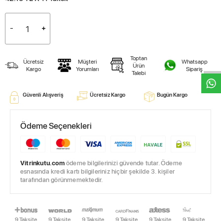
W
h
t
s
a
p
p
D
e
s
e
H
a
t
t
Toptan
Ücretsiz
Müşteri
Whatsapp
Ürün
Kargo
Yorumları
Sipariş
Talebi
Güvenli Alışveriş
Ücretsiz Kargo
Bugün Kargo
Ödeme Seçenekleri
Vitrinkutu.com
ödeme bilgilerinizi güvende tutar. Ödeme
esnasında kredi kartı bilgileriniz hiçbir şekilde 3. kişiler
tarafından görünmemektedir.
9 Taksite
9 Taksite
9 Taksite
9 Taksite
9 Taksite
9 Taksite