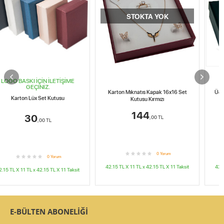
STOKTA YOK
Karton Mıknatıs Kapak 16x16 Set
Üçlü Set Kutusu Karton 6x8 cm 12'li
Kutusu Kırmızı
Paket
144
288
,00
TL
,00
TL
Ücretsiz Kargo
0
Yorum
0
Yorum
42.15 TL X 11
TL x
42.15 TL X 11
Taksit
42.15 TL X 11
TL x
42.15 TL X 11
Taksit
E-BÜLTEN ABONELİĞİ