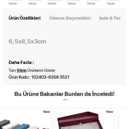
Varan
Varan
Varan
Varan
Varan
Varan
Ürün Özellikleri
Ödeme Seçenekleri
İade & Teslim
6,5x8,5x3cm
Daha Fazla :
Tüm
Vitrin
Ürünlerini Göster
Ürün Kodu : 102403-6356 3521
Bu Ürüne Bakanlar Bunları da İnceledi!
i
Yeni