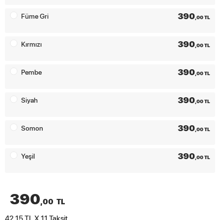
390
Füme Gri
,00 TL
390
Kırmızı
,00 TL
390
Pembe
,00 TL
390
Siyah
,00 TL
390
Somon
,00 TL
390
Yeşil
,00 TL
390
,00
TL
42.15 TL X 11
Taksit