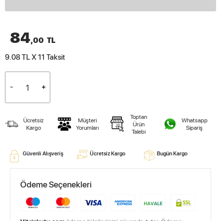
84
,00
TL
9.08 TL X 11
Taksit
Toptan
Ücretsiz
Müşteri
Whatsapp
Ürün
Kargo
Yorumları
Sipariş
Talebi
Güvenli Alışveriş
Ücretsiz Kargo
Bugün Kargo
Ödeme Seçenekleri