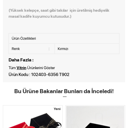
(Yüksek kelepçe, saat gibi takılar için üretilmiş hediyelik
masal kadife kuyumcu kutusudur.)
Ürün Özellikleri
Renk
:
Kırmızı
Daha Fazla :
Tüm
Vitrin
Ürünlerini Göster
Ürün Kodu : 102403-6356 T902
Bu Ürüne Bakanlar Bunları da İnceledi!
Yeni