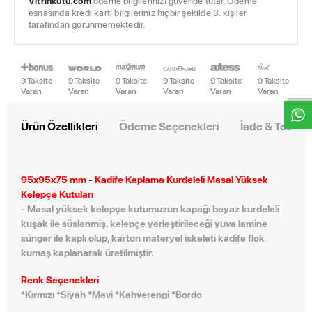
Vitrinkutu.com
ödeme bilgilerinizi güvende tutar. Ödeme
esnasında kredi kartı bilgileriniz hiçbir şekilde 3. kişiler
tarafından görünmemektedir.
W
h
t
s
a
p
p
D
e
s
e
H
a
t
t
9 Taksite
9 Taksite
9 Taksite
9 Taksite
9 Taksite
9 Taksite
Varan
Varan
Varan
Varan
Varan
Varan
Ürün Özellikleri
Ödeme Seçenekleri
İade & Teslim
95x95x75 mm - Kadife Kaplama Kurdeleli Masal Yüksek
Kelepçe Kutuları
-
Masal yüksek kelepçe kutumuzun kapağı beyaz kurdeleli
kuşak ile süslenmiş, kelepçe yerleştirileceği yuva lamine
sünger ile kaplı olup, karton materyel iskeleti kadife flok
kumaş kaplanarak üretilmiştir.
Renk Seçenekleri
*Kırmızı *Siyah *Mavi *Kahverengi *Bordo