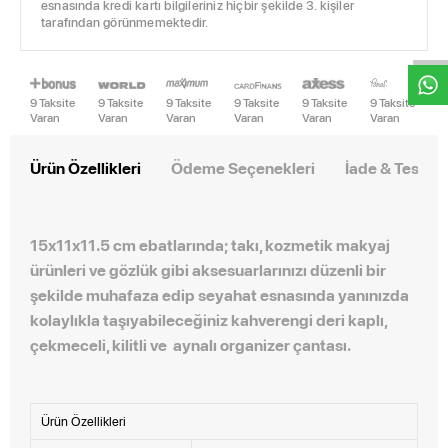
W
h
t
s
a
p
p
D
e
s
e
H
a
t
t
esnasında kredi kartı bilgileriniz hiçbir şekilde 3. kişiler
tarafından görünmemektedir.
9 Taksite
9 Taksite
9 Taksite
9 Taksite
9 Taksite
9 Taksite
Varan
Varan
Varan
Varan
Varan
Varan
Ürün Özellikleri
Ödeme Seçenekleri
İade & Teslim
15x11x11.5 cm ebatlarında; takı, kozmetik makyaj
ürünleri ve gözlük gibi aksesuarlarınızı düzenli bir
şekilde muhafaza edip seyahat esnasında yanınızda
kolaylıkla taşıyabileceğiniz kahverengi deri kaplı,
çekmeceli, kilitli ve aynalı organizer çantası.
Ürün Özellikleri