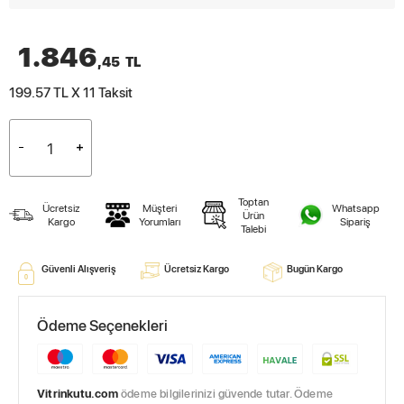
1.846
,45
TL
199.57 TL X 11
Taksit
Toptan
Ücretsiz
Müşteri
Whatsapp
Ürün
Kargo
Yorumları
Sipariş
Talebi
Güvenli Alışveriş
Ücretsiz Kargo
Bugün Kargo
Ödeme Seçenekleri
Vitrinkutu.com
ödeme bilgilerinizi güvende tutar. Ödeme