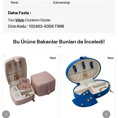
Renk
:
Kahverengi
Daha Fazla :
Tüm
Vitrin
Ürünlerini Göster
Ürün Kodu : 102403-6356 T998
Bu Ürüne Bakanlar Bunları da İnceledi!
Yeni
Yeni
STO
15,5x15,