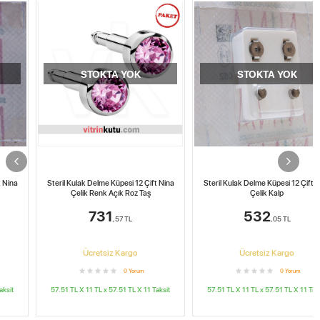
Yeni
STOKTA YOK
STOKTA YOK
Steril Kulak Delme Küpesi 12 Çift Nina
Steril Kulak Delme Küpesi 12 Çift Nina
Çelik Renk Açık Roz Taş
Çelik Kalp
731
532
,57
TL
,05
TL
Ücretsiz Kargo
Ücretsiz Kargo
0
Yorum
0
Yorum
57.51 TL X 11
TL x
57.51 TL X 11
Taksit
57.51 TL X 11
TL x
57.51 TL X 11
Taksit