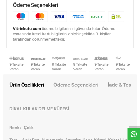
Ödeme Seçenekleri
Vitrinkutu.com
ödeme bilgilerinizi güvende tutar. Ödeme
esnasında kredi kartı bilgileriniz hiçbir şekilde 3. kişiler
tarafından görünmemektedir.
9 Taksite
9 Taksite
9 Taksite
9 Taksite
9 Taksite
9 Taksite
Varan
Varan
Varan
Varan
Varan
Varan
Ürün Özellikleri
Ödeme Seçenekleri
İade & Teslim
W
h
t
s
a
p
p
D
e
s
e
H
a
t
t
DİKAL
KULAK DELME KÜPESİ
Renk: Çelik
Taş: Açık Roz, Akuamarin, Ametist, Kaya Kristal, Kristal, Lal,