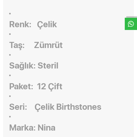
W
h
t
s
a
p
p
D
e
s
e
H
a
t
t
Renk: Çelik
Taş: Zümrüt
Sağlık: Steril
Paket: 12 Çift
Seri:
Çelik Birthstones
Marka: Nina