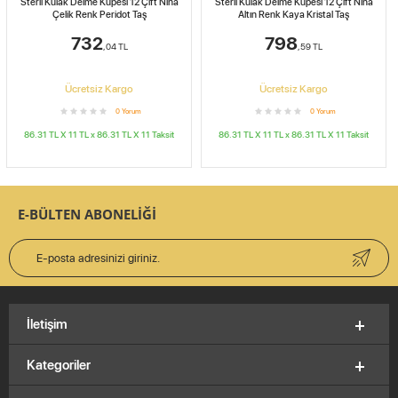
Steril Kulak Delme Küpesi 12 Çift Nina
Steril Kulak Delme Küpesi 12 Çift Nina
Altın Renk Kaya Kristal Taş
Çelik Renk Açık Roz Taş
798
732
,59
TL
,04
TL
Ücretsiz Kargo
Ücretsiz Kargo
0
Yorum
0
Yorum
86.31 TL X 11
TL x
86.31 TL X 11
Taksit
86.31 TL X 11
TL x
86.31 TL X 11
Taksit
E-BÜLTEN ABONELİĞİ
İletişim
Kategoriler