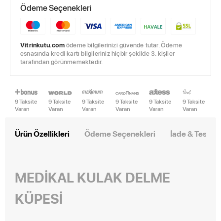
Ödeme Seçenekleri
Vitrinkutu.com
ödeme bilgilerinizi güvende tutar. Ödeme
esnasında kredi kartı bilgileriniz hiçbir şekilde 3. kişiler
tarafından görünmemektedir.
9 Taksite
9 Taksite
9 Taksite
9 Taksite
9 Taksite
9 Taksite
Varan
Varan
Varan
Varan
Varan
Varan
Ürün Özellikleri
Ödeme Seçenekleri
İade & Teslim
MEDİKAL
KULAK DELME
KÜPESİ