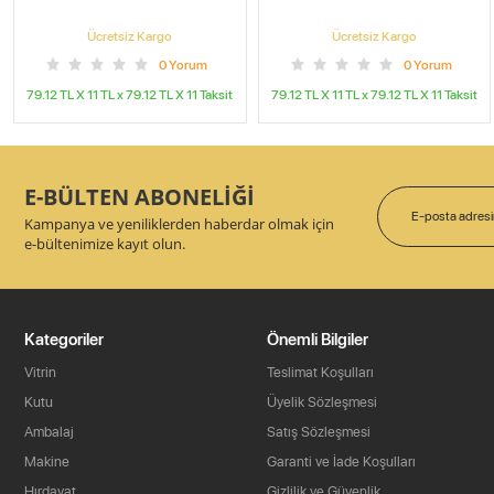
Ücretsiz Kargo
Ücretsiz Kargo
0
Yorum
0
Yorum
79.12 TL X 11
TL x
79.12 TL X 11
Taksit
79.12 TL X 11
TL x
79.12 TL X 11
Taksit
E-BÜLTEN ABONELİĞİ
Kampanya ve yeniliklerden haberdar olmak için
e-bültenimize kayıt olun.
Kategoriler
Önemli Bilgiler
Vitrin
Teslimat Koşulları
Kutu
Üyelik Sözleşmesi
Ambalaj
Satış Sözleşmesi
Makine
Garanti ve İade Koşulları
Hırdavat
Gizlilik ve Güvenlik