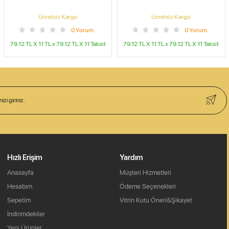
Ücretsiz Kargo
Ücretsiz Kargo
0
Yorum
0
Yorum
79.12 TL X 11
TL x
79.12 TL X 11
Taksit
79.12 TL X 11
TL x
79.12 TL X 11
Taksit
Hızlı Erişim
Yardım
Anasayfa
Müşteri Hizmetleri
Hesabım
Ödeme Seçenekleri
Sepetim
Vitrin Kutu Öneri&Şikayet
İndirimdekiler
Yeni Ürünler