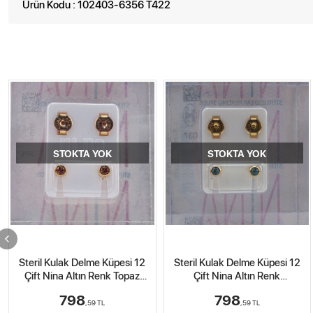
Ürün Kodu : 102403-6356 T422
STOKTA YOK
STOKTA YOK
Steril Kulak Delme Küpesi 12
Steril Kulak Delme Küpesi 12
Çift Nina Altın Renk
Çift Nina Beyaza Beyaz Top
Akuamarin Taş
Büyük
798
732
,59
TL
,04
TL