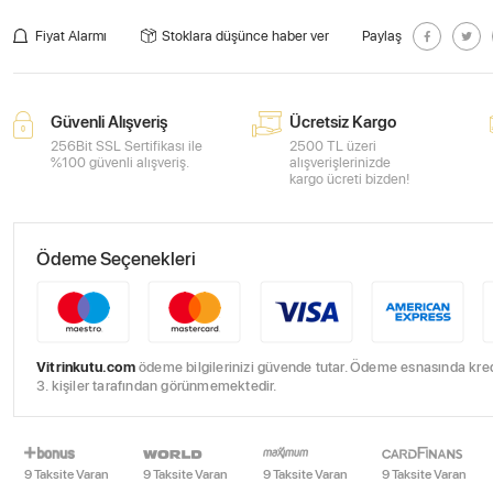
Fiyat Alarmı
Stoklara düşünce haber ver
Paylaş
Güvenli Alışveriş
Ücretsiz Kargo
256Bit SSL Sertifikası ile
2500 TL üzeri
%100 güvenli alışveriş.
alışverişlerinizde
kargo ücreti bizden!
Ödeme Seçenekleri
Vitrinkutu.com
ödeme bilgilerinizi güvende tutar. Ödeme esnasında kredi 
3. kişiler tarafından görünmemektedir.
9 Taksite Varan
9 Taksite Varan
9 Taksite Varan
9 Taksite Varan