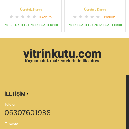
Ücretsiz Kargo
Ücretsiz Kargo
0
Yorum
0
Yorum
79.12 TL X 11
TL x
79.12 TL X 11
Taksit
79.12 TL X 11
TL x
79.12 TL X 11
Taksit
İLETIŞIM
Telefon
05307601938
E-posta