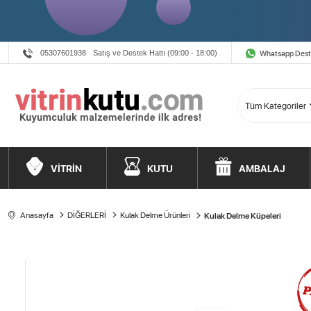
Whatsapp Des
05307601938
Satış ve Destek Hattı (09:00 - 18:00)
VİTRİN
KUTU
AMBALAJ
Anasayfa
DİĞERLERİ
Kulak Delme Ürünleri
Kulak Delme Küpeleri