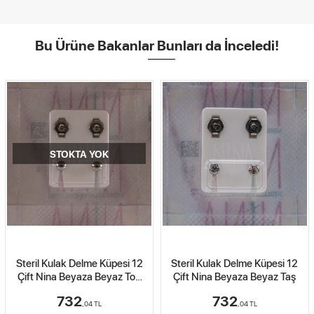
Bu Ürüne Bakanlar Bunları da İnceledi!
STOKTA YOK
Steril Kulak Delme Küpesi 12
Steril Kulak Delme Küpesi 12
Çift Nina Beyaza Beyaz Taş
Çift Nina Altın İnci Beyaz
732
798
,04
TL
,59
TL