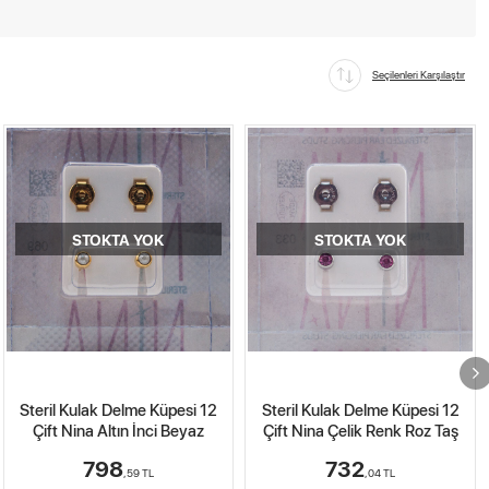
Seçilenleri Karşılaştır
STOKTA YOK
Steril Kulak Delme Küpesi 12
Kulak Delme Küpesi
Çift Nina Çelik Renk Roz Taş
Beyaz/Parlament Mavi Taş
Studs Steril 12'li Paket
732
665
,04
TL
,49
TL