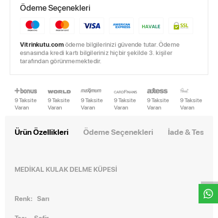
Ödeme Seçenekleri
Vitrinkutu.com
ödeme bilgilerinizi güvende tutar. Ödeme
esnasında kredi kartı bilgileriniz hiçbir şekilde 3. kişiler
tarafından görünmemektedir.
9 Taksite
9 Taksite
9 Taksite
9 Taksite
9 Taksite
9 Taksite
Varan
Varan
Varan
Varan
Varan
Varan
Ürün Özellikleri
Ödeme Seçenekleri
İade & Teslim
W
h
t
s
a
p
p
D
e
s
e
H
a
t
t
MEDİKAL
KULAK DELME KÜPESİ
Renk: Sarı
Taş: Safir