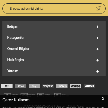
İletişim
Kategoriler
Önemli Bilgiler
Hızlı Erişim
Yardım
X
Çerez Kullanımı
© 2012-2026, V&K Vitrinkutu.com,
E.K.M
Brand