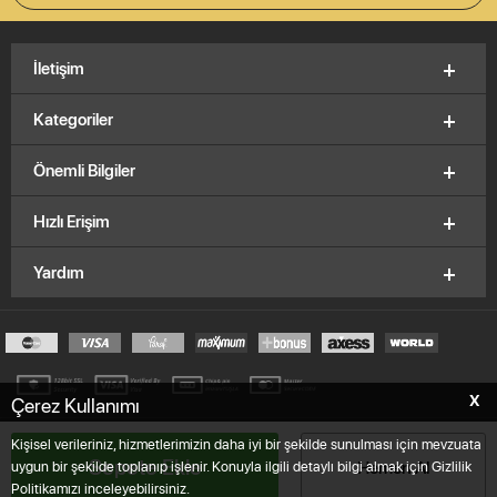
İletişim
Kategoriler
Önemli Bilgiler
Hızlı Erişim
Yardım
X
Çerez Kullanımı
© 2012-2026, V&K Vitrinkutu.com,
E.K.M
Brand
Kişisel verileriniz, hizmetlerimizin daha iyi bir şekilde sunulması için mevzuata
Sepete Ekle
Hemen Al
uygun bir şekilde toplanıp işlenir. Konuyla ilgili detaylı bilgi almak için Gizlilik
T
-Soft
E-Ticaret
Sistemleriyle Hazırlanmıştır.
Politikamızı inceleyebilirsiniz.