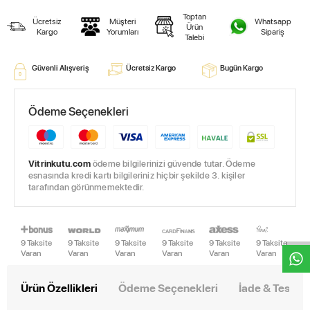
Toptan
Ücretsiz
Müşteri
Whatsapp
Ürün
Kargo
Yorumları
Sipariş
Talebi
Güvenli Alışveriş
Ücretsiz Kargo
Bugün Kargo
Ödeme Seçenekleri
Vitrinkutu.com
ödeme bilgilerinizi güvende tutar. Ödeme
esnasında kredi kartı bilgileriniz hiçbir şekilde 3. kişiler
tarafından görünmemektedir.
W
h
t
s
a
p
p
D
e
s
e
H
a
t
t
9 Taksite
9 Taksite
9 Taksite
9 Taksite
9 Taksite
9 Taksite
Varan
Varan
Varan
Varan
Varan
Varan
Ürün Özellikleri
Ödeme Seçenekleri
İade & Teslim