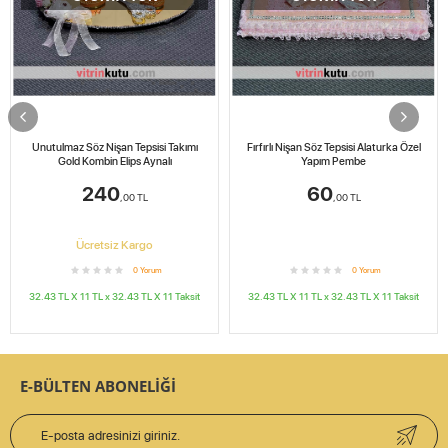
Unutulmaz Söz Nişan Tepsisi Takımı
Fırfırlı Nişan Söz Tepsisi Alaturka Özel
Gold Kombin Elips Aynalı
Yapım Pembe
240
60
,00
TL
,00
TL
Ücretsiz Kargo
0
Yorum
0
Yorum
32.43 TL X 11
TL x
32.43 TL X 11
Taksit
32.43 TL X 11
TL x
32.43 TL X 11
Taksit
E-BÜLTEN ABONELİĞİ