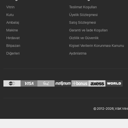
Vitrin
Teslimat Koşulları
Kutu
Üyelik Sözleşmesi
Ambalaj
Satış Sözleşmesi
Makine
Garanti ve İade Koşulları
Hırdavat
Gizlilik ve Güvenlik
Bitpazarı
Kişisel Verilerin Korunması Kanunu
Diğerleri
Aydınlatma
© 2012-2026, V&K Vitri