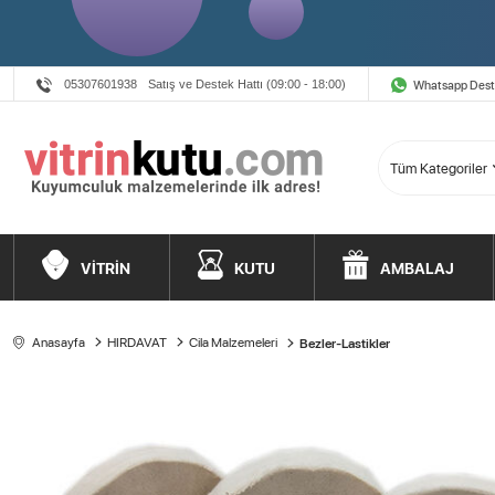
Whatsapp Des
05307601938
Satış ve Destek Hattı (09:00 - 18:00)
VİTRİN
KUTU
AMBALAJ
Anasayfa
HIRDAVAT
Cila Malzemeleri
Bezler-Lastikler