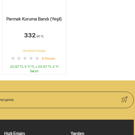
Parmak Koruma Bandı (Yeşil)
332
,90
TL
Ücretsiz Kargo
0
Yorum
20.87 TL X 11
TL x
20.87 TL X 11
Taksit
Hızlı Erişim
Yardım