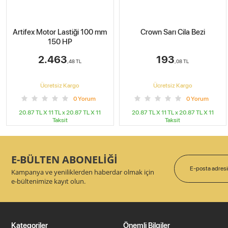
Artifex Motor Lastiği 100 mm
Crown Sarı Cila Bezi
150 HP
2.463
193
,48
TL
,08
TL
Ücretsiz Kargo
Ücretsiz Kargo
0
Yorum
0
Yorum
20.87 TL X 11
TL x
20.87 TL X 11
20.87 TL X 11
TL x
20.87 TL X 11
Taksit
Taksit
E-BÜLTEN ABONELİĞİ
Kampanya ve yeniliklerden haberdar olmak için
e-bültenimize kayıt olun.
Kategoriler
Önemli Bilgiler