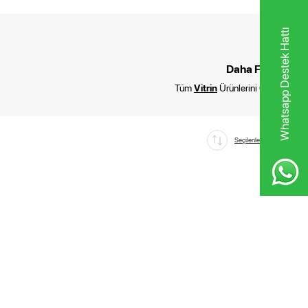
Whatsapp Destek Hattı
Daha Fazla :
Tüm
Vitrin
Ürünlerini Göster
Seçilenleri Karşılaştır