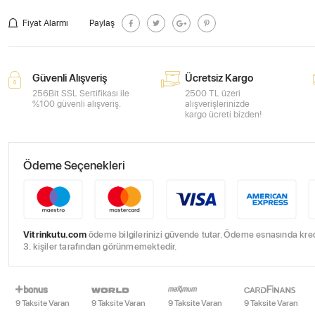
Fiyat Alarmı
Paylaş
Güvenli Alışveriş
Ücretsiz Kargo
256Bit SSL Sertifikası ile
2500 TL üzeri
%100 güvenli alışveriş.
alışverişlerinizde
kargo ücreti bizden!
Ödeme Seçenekleri
Vitrinkutu.com
ödeme bilgilerinizi güvende tutar. Ödeme esnasında kredi 
3. kişiler tarafından görünmemektedir.
9 Taksite Varan
9 Taksite Varan
9 Taksite Varan
9 Taksite Varan