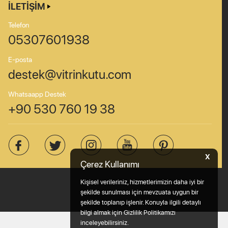
İLETIŞIM
Telefon
05307601938
E-posta
destek@vitrinkutu.com
Whatsaapp Destek
+90 530 760 19 38
X
Çerez Kullanımı
Kişisel verileriniz, hizmetlerimizin daha iyi bir
şekilde sunulması için mevzuata uygun bir
şekilde toplanıp işlenir. Konuyla ilgili detaylı
bilgi almak için Gizlilik Politikamızı
inceleyebilirsiniz.