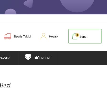
0
Sipariş Takibi
Hesap
Sepet
PAZARI
DİĞERLERİ
Bezi