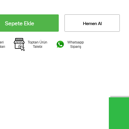
Sepete Ekle
Hemen Al
eri
Toptan Ürün
Whatsapp
ları
Talebi
Sipariş