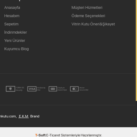
Anasayfa
Müşteri Hizmetleri
Hesabım
Ödeme Seçenekleri
Sepetim
Vitrin Kutu Öneri&Şikayet
İndirimdekiler
Yeni Ürünler
Kuyumcu Blog
nkutu.com,
E.K.M
Brand
T
-Soft
E-Ticaret
Sistemleriyle Hazırlanmıştır.